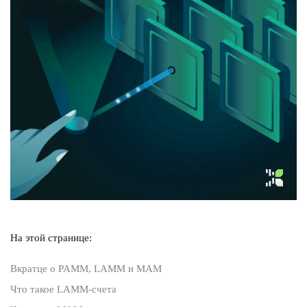
На этой странице:
Вкратце о PAMM, LAMM и MAM
Что такое LAMM-счета