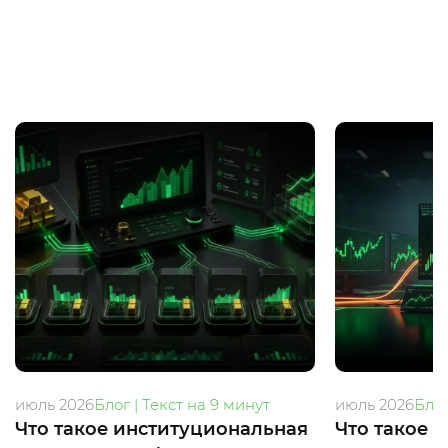
июль 2026
Блог | Текст на 9 минут
июль 2026
Блог
Что такое институциональная
Что такое 