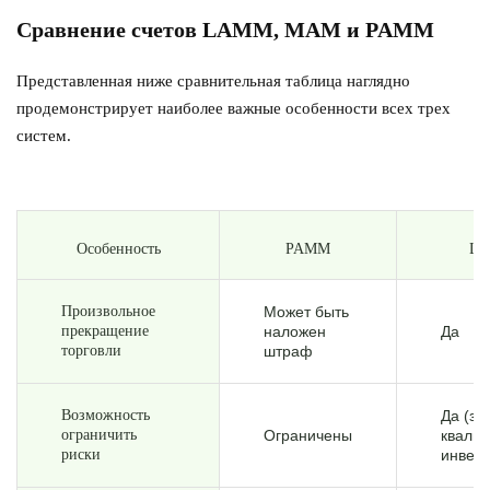
Сравнение счетов LAMM, MAM и PAMM
Представленная ниже сравнительная таблица наглядно
продемонстрирует наиболее важные особенности всех трех
систем.
Особенность
PAMM
L
Произвольное
Может быть
прекращение
наложен
Да
торговли
штраф
Возможность
Да (за
ограничить
Ограничены
квали
риски
инвест