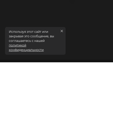
Используя этот сайт или
закрывая это сообщение, вы
соглашаетесь с нашей
политикой
конфиденциальности
.
Обзор ПО
Программное обеспечение для торговли
цифровыми активами от
Soft-FX
обеспечит вам
технологическую основу для выхода на рынок