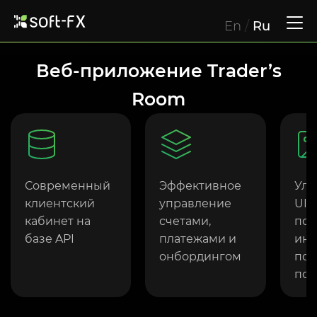
En
/
Ru
Веб-приложение Trader’s
Room
Современный
Эффективное
Ул
клиентский
управление
UI/
кабинет на
счетами,
пон
базе API
платежами и
инт
онбордингом
пол
пот