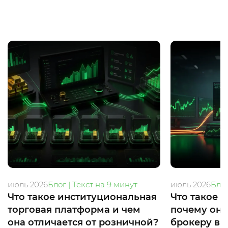
июль 2026
Блог | Текст на 9 минут
июль 2026
Блог
Что такое институциональная
Что такое 
торговая платформа и чем
почему он
она отличается от розничной?
брокеру в 2