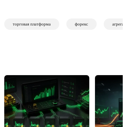
торговая платформа
форекс
агрегац