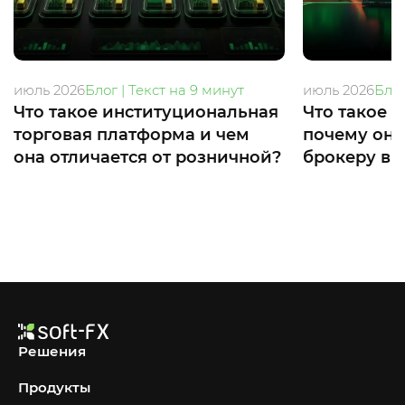
июль 2026
Блог | Текст на 9 минут
июль 2026
Блог
Что такое институциональная
Что такое 
торговая платформа и чем
почему он
она отличается от розничной?
брокеру в 2
Решения
Продукты